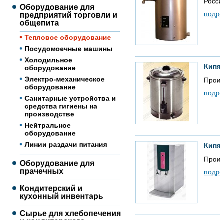
Росс
Оборудование для
подр
предприятий торговли и
общепита
Тепловое оборудование
Посудомоечные машины
Холодильное
Кипя
оборудование
Электро-механическое
Прои
оборудование
подр
Санитарные устройства и
средства гигиены на
производстве
Нейтральное
оборудование
Линии раздачи питания
Кипя
Прои
Оборудование для
прачечных
подр
Кондитерский и
кухонный инвентарь
Сырье для хлебопечения