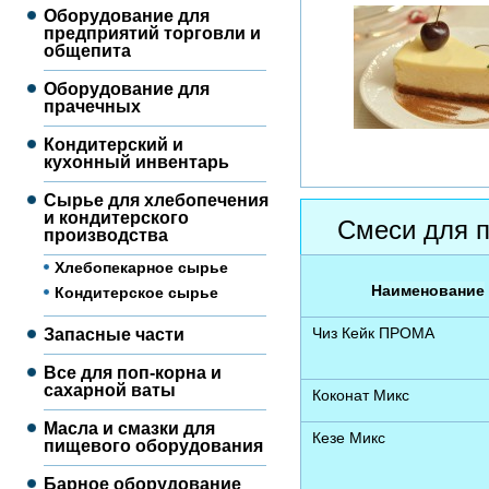
Оборудование для
предприятий торговли и
общепита
Оборудование для
прачечных
Кондитерский и
кухонный инвентарь
Сырье для хлебопечения
и кондитерского
Смеси для п
производства
Хлебопекарное сырье
Наименование
Кондитерское сырье
Чиз Кейк ПРОМА
Запасные части
Все для поп-корна и
сахарной ваты
Коконат Микс
Масла и смазки для
Кезе Микс
пищевого оборудования
Барное оборудование