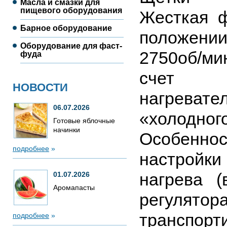
Масла и смазки для
пищевого оборудования
Жесткая ф
Барное оборудование
положени
Оборудование для фаст-
2750об/ми
фуда
счет у
НОВОСТИ
нагрева
06.07.2026
«холодног
Готовые яблочные
начинки
Особеннос
подробнее
»
настройки
нагрева (
01.07.2026
Аромапасты
регулят
транспорт
подробнее
»