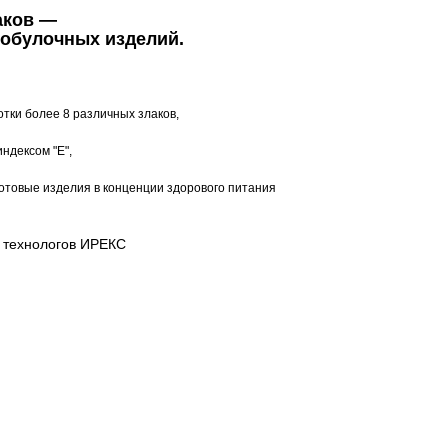
аков —
бобулочных изделий.
отки более 8 различных злаков,
индексом "Е",
готовые изделия в конценции здорового питания
т технологов ИРЕКС