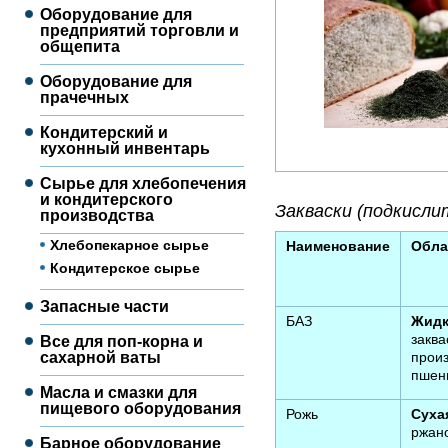
Оборудование для
предприятий торговли и
общепита
Оборудование для
прачечных
Кондитерский и
кухонный инвентарь
Сырье для хлебопечения
и кондитерского
Закваски (подкисли
производства
Хлебопекарное сырье
Наименование
Обла
Кондитерское сырье
Запасные части
БАЗ
Жидк
зак
Все для поп-корна и
сахарной ваты
прои
пшен
Масла и смазки для
пищевого оборудования
Рожь
Суха
ржан
Барное оборудование